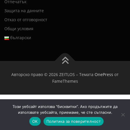
Отпечатък
Защита на данните
Отказ от отговорност
Общи условия
български
Авторско право © 2026 ZEITLOS
–
Темата
OnePress
от
FameThemes
Този уебсайт използва "бисквитки". Ако продължите да
използвате уебсайта, приемаме, че сте съгласни.
OK
Политика за поверителност