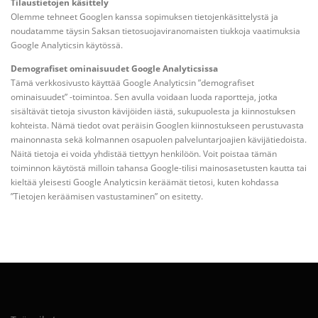
Tilaustietojen käsittely
Olemme tehneet Googlen kanssa sopimuksen tietojenkäsittelystä ja
noudatamme täysin Saksan tietosuojaviranomaisten tiukkoja vaatimuksia
Google Analyticsin käytössä.
Demografiset ominaisuudet Google Analyticsissa
Tämä verkkosivusto käyttää Google Analyticsin ”demografiset
ominaisuudet” -toimintoa. Sen avulla voidaan luoda raportteja, jotka
sisältävät tietoja sivuston kävijöiden iästä, sukupuolesta ja kiinnostuksen
kohteista. Nämä tiedot ovat peräisin Googlen kiinnostukseen perustuvasta
mainonnasta sekä kolmannen osapuolen palveluntarjoajien kävijätiedoista.
Näitä tietoja ei voida yhdistää tiettyyn henkilöön. Voit poistaa tämän
toiminnon käytöstä milloin tahansa Google-tilisi mainosasetusten kautta tai
kieltää yleisesti Google Analyticsin keräämät tietosi, kuten kohdassa
”Tietojen keräämisen vastustaminen” on esitetty.