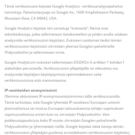
Tämä verkkosivusto käyttää Google Analytics -verkkosanalyysipalvelun
toimintoja. Palveluntarjoaja on Google Inc, 1600 Amphitheatre Parkway,
Mountain View, CA 94043, USA.
Google Analytics käyttää niin sanottuja ”evästeitä”. Nämä ovat
tekstitiedostoja, jotka tallennetaan tietokoneellesi ja joiden avulla voidaan
analysoida verkkosivuston käyttöäsi. Evästeen tuottamat tiedot tämän
verkkosivuston käytöstäsi siirretään yleensä Googlen palvelimelle
Yhdysvaltoihin ja tallennetaan sinne.
Google Analyticsin evästeet tallennetaan DSGVO:n 6 artiklan 1 kohdan f
alakohdan perusteella. Verkkosivuston ylläpitäjällä on oikeutettu etu
analysoida käyttäjien käyttäytymistä optimoidakseen sekä
verkkosivustonsa että mainontaansa.
IP-osoitteiden anonymisointi
Olemme aktivoineet IP-anonymisointitoiminnon tällä verkkosivustolla.
Tämä tarkoittaa, että Google lyhentää IP-osoitteesi Euroopan unionin
jäsenvaltioissa tai muissa Euroopan talousalueesta tehdyn sopimuksen
sopimusvaltioissa ennen kuin se siirretään Yhdysvaltoihin. Vain
poikkeustapauksissa koko IP-osoite siirretään Googlen palvelimelle
Yhdysvaltoihin ja lyhennetään siellä. Google käyttää näitä tietoja tämän
verkkosivuston ylläpitäjän puolesta arvioidakseen verkkosivuston käyttöäsi,