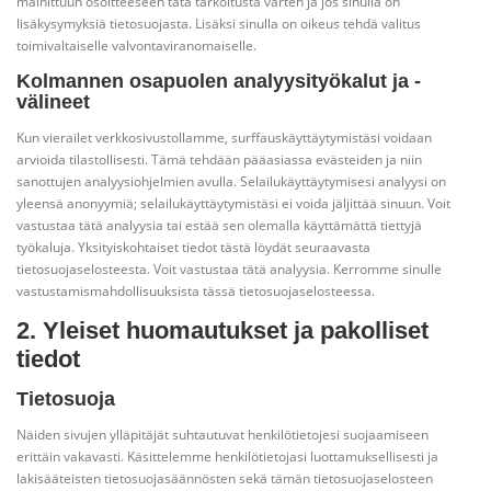
mainittuun osoitteeseen tätä tarkoitusta varten ja jos sinulla on
lisäkysymyksiä tietosuojasta. Lisäksi sinulla on oikeus tehdä valitus
toimivaltaiselle valvontaviranomaiselle.
Kolmannen osapuolen analyysityökalut ja -
välineet
Kun vierailet verkkosivustollamme, surffauskäyttäytymistäsi voidaan
arvioida tilastollisesti. Tämä tehdään pääasiassa evästeiden ja niin
sanottujen analyysiohjelmien avulla. Selailukäyttäytymisesi analyysi on
yleensä anonyymiä; selailukäyttäytymistäsi ei voida jäljittää sinuun. Voit
vastustaa tätä analyysia tai estää sen olemalla käyttämättä tiettyjä
työkaluja. Yksityiskohtaiset tiedot tästä löydät seuraavasta
tietosuojaselosteesta. Voit vastustaa tätä analyysia. Kerromme sinulle
vastustamismahdollisuuksista tässä tietosuojaselosteessa.
2. Yleiset huomautukset ja pakolliset
tiedot
Tietosuoja
Näiden sivujen ylläpitäjät suhtautuvat henkilötietojesi suojaamiseen
erittäin vakavasti. Käsittelemme henkilötietojasi luottamuksellisesti ja
lakisääteisten tietosuojasäännösten sekä tämän tietosuojaselosteen