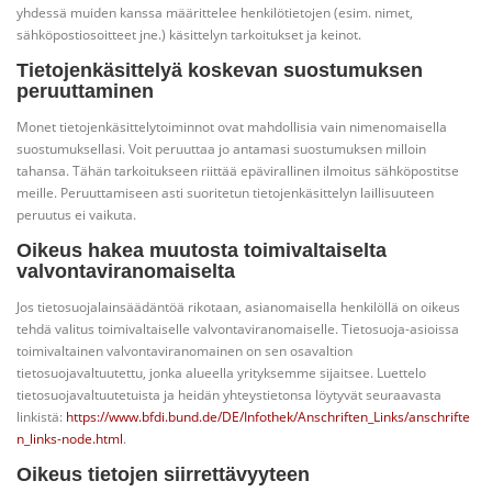
yhdessä muiden kanssa määrittelee henkilötietojen (esim. nimet,
sähköpostiosoitteet jne.) käsittelyn tarkoitukset ja keinot.
Tietojenkäsittelyä koskevan suostumuksen
peruuttaminen
Monet tietojenkäsittelytoiminnot ovat mahdollisia vain nimenomaisella
suostumuksellasi. Voit peruuttaa jo antamasi suostumuksen milloin
tahansa. Tähän tarkoitukseen riittää epävirallinen ilmoitus sähköpostitse
meille. Peruuttamiseen asti suoritetun tietojenkäsittelyn laillisuuteen
peruutus ei vaikuta.
Oikeus hakea muutosta toimivaltaiselta
valvontaviranomaiselta
Jos tietosuojalainsäädäntöä rikotaan, asianomaisella henkilöllä on oikeus
tehdä valitus toimivaltaiselle valvontaviranomaiselle. Tietosuoja-asioissa
toimivaltainen valvontaviranomainen on sen osavaltion
tietosuojavaltuutettu, jonka alueella yrityksemme sijaitsee. Luettelo
tietosuojavaltuutetuista ja heidän yhteystietonsa löytyvät seuraavasta
linkistä:
https://www.bfdi.bund.de/DE/Infothek/Anschriften_Links/anschrifte
n_links-node.html
.
Oikeus tietojen siirrettävyyteen