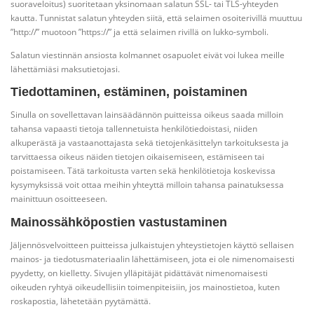
suoraveloitus) suoritetaan yksinomaan salatun SSL- tai TLS-yhteyden
kautta. Tunnistat salatun yhteyden siitä, että selaimen osoiterivillä muuttuu
”http://” muotoon ”https://” ja että selaimen rivillä on lukko-symboli.
Salatun viestinnän ansiosta kolmannet osapuolet eivät voi lukea meille
lähettämiäsi maksutietojasi.
Tiedottaminen, estäminen, poistaminen
Sinulla on sovellettavan lainsäädännön puitteissa oikeus saada milloin
tahansa vapaasti tietoja tallennetuista henkilötiedoistasi, niiden
alkuperästä ja vastaanottajasta sekä tietojenkäsittelyn tarkoituksesta ja
tarvittaessa oikeus näiden tietojen oikaisemiseen, estämiseen tai
poistamiseen. Tätä tarkoitusta varten sekä henkilötietoja koskevissa
kysymyksissä voit ottaa meihin yhteyttä milloin tahansa painatuksessa
mainittuun osoitteeseen.
Mainossähköpostien vastustaminen
Jäljennösvelvoitteen puitteissa julkaistujen yhteystietojen käyttö sellaisen
mainos- ja tiedotusmateriaalin lähettämiseen, jota ei ole nimenomaisesti
pyydetty, on kielletty. Sivujen ylläpitäjät pidättävät nimenomaisesti
oikeuden ryhtyä oikeudellisiin toimenpiteisiin, jos mainostietoa, kuten
roskapostia, lähetetään pyytämättä.