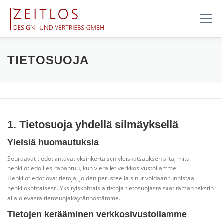
Siirry
sisältöön
Valikko
OMINAISUUDET
TIETOA MEISTÄ
PALVELUT
TIETOSUOJA
VALITUS
KAUPPA
OTA YHTEYTTÄ
1. Tietosuoja yhdellä silmäyksellä
TYÖPAIKAT
Yleisiä huomautuksia
Seuraavat tiedot antavat yksinkertaisen yleiskatsauksen siitä, mitä
henkilötiedoillesi tapahtuu, kun vierailet verkkosivustollamme.
Henkilötiedot ovat tietoja, joiden perusteella sinut voidaan tunnistaa
henkilökohtaisesti. Yksityiskohtaisia tietoja tietosuojasta saat tämän tekstin
alla olevasta tietosuojakäytännöstämme.
Tietojen kerääminen verkkosivustollamme