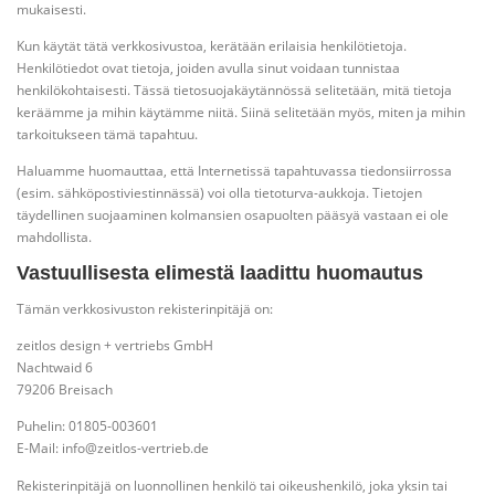
mukaisesti.
Kun käytät tätä verkkosivustoa, kerätään erilaisia henkilötietoja.
Henkilötiedot ovat tietoja, joiden avulla sinut voidaan tunnistaa
henkilökohtaisesti. Tässä tietosuojakäytännössä selitetään, mitä tietoja
keräämme ja mihin käytämme niitä. Siinä selitetään myös, miten ja mihin
tarkoitukseen tämä tapahtuu.
Haluamme huomauttaa, että Internetissä tapahtuvassa tiedonsiirrossa
(esim. sähköpostiviestinnässä) voi olla tietoturva-aukkoja. Tietojen
täydellinen suojaaminen kolmansien osapuolten pääsyä vastaan ei ole
mahdollista.
Vastuullisesta elimestä laadittu huomautus
Tämän verkkosivuston rekisterinpitäjä on:
zeitlos design + vertriebs GmbH
Nachtwaid 6
79206 Breisach
Puhelin: 01805-003601
E-Mail: info@zeitlos-vertrieb.de
Rekisterinpitäjä on luonnollinen henkilö tai oikeushenkilö, joka yksin tai