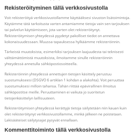
Rekisteröityminen tällä verkkosivustolla
Voit rekisteröityä verkkosivustollamme käyttääksesi sivuston lisätoimintoja.
Käytämme tätä tarkoitusta varten antamiamme tietoja vain sen tarjouksen
tai palvelun käyttämiseen, jota varten olet rekisteröitynyt.
Rekisteröitymisen yhteydessä pyydetyt pakolliset tiedot on annettava
kokonaisuudessaan. Muussa tapauksessa hylkäämme rekisteröinnin.
Tärkeistä muutoksista, esimerkiksi tarjouksen laajuudesta tai teknisesti
välttämättömistä muutoksista, ilmoitamme sinulle rekisteröinnin
yhteydessä annetulla sähköpostiosoitteella.
Rekisteröinnin yhteydessä annettujen tietojen käsittely perustuu
suostumukseesi (DSGVO 6 artiklan 1 kohdan a alakohta). Voit peruuttaa
suostumuksesi milloin tahansa. Tähän riittää epävirallinen ilmoitus
sähköpostitse meille. Peruuttaminen ei vaikuta jo suoritetun
tietojenkäsittelyn laillisuuteen.
Rekisteröitymisen yhteydessä kerättyjä tietoja säilytetään niin kauan kuin
olet rekisteröitynyt verkkosivustollamme, minkä jälkeen ne poistetaan.
Lakisääteiset säilytysajat pysyvät ennallaan.
Kommenttitoiminto tällä verkkosivustolla