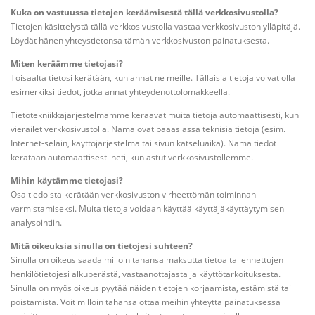
Kuka on vastuussa tietojen keräämisestä tällä verkkosivustolla?
Tietojen käsittelystä tällä verkkosivustolla vastaa verkkosivuston ylläpitäjä.
Löydät hänen yhteystietonsa tämän verkkosivuston painatuksesta.
Miten keräämme tietojasi?
Toisaalta tietosi kerätään, kun annat ne meille. Tällaisia tietoja voivat olla
esimerkiksi tiedot, jotka annat yhteydenottolomakkeella.
Tietotekniikkajärjestelmämme keräävät muita tietoja automaattisesti, kun
vierailet verkkosivustolla. Nämä ovat pääasiassa teknisiä tietoja (esim.
Internet-selain, käyttöjärjestelmä tai sivun katseluaika). Nämä tiedot
kerätään automaattisesti heti, kun astut verkkosivustollemme.
Mihin käytämme tietojasi?
Osa tiedoista kerätään verkkosivuston virheettömän toiminnan
varmistamiseksi. Muita tietoja voidaan käyttää käyttäjäkäyttäytymisen
analysointiin.
Mitä oikeuksia sinulla on tietojesi suhteen?
Sinulla on oikeus saada milloin tahansa maksutta tietoa tallennettujen
henkilötietojesi alkuperästä, vastaanottajasta ja käyttötarkoituksesta.
Sinulla on myös oikeus pyytää näiden tietojen korjaamista, estämistä tai
poistamista. Voit milloin tahansa ottaa meihin yhteyttä painatuksessa