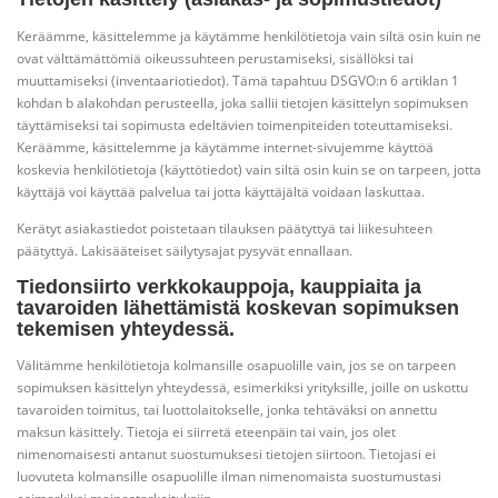
Keräämme, käsittelemme ja käytämme henkilötietoja vain siltä osin kuin ne
ovat välttämättömiä oikeussuhteen perustamiseksi, sisällöksi tai
muuttamiseksi (inventaariotiedot). Tämä tapahtuu DSGVO:n 6 artiklan 1
kohdan b alakohdan perusteella, joka sallii tietojen käsittelyn sopimuksen
täyttämiseksi tai sopimusta edeltävien toimenpiteiden toteuttamiseksi.
Keräämme, käsittelemme ja käytämme internet-sivujemme käyttöä
koskevia henkilötietoja (käyttötiedot) vain siltä osin kuin se on tarpeen, jotta
käyttäjä voi käyttää palvelua tai jotta käyttäjältä voidaan laskuttaa.
Kerätyt asiakastiedot poistetaan tilauksen päätyttyä tai liikesuhteen
päätyttyä. Lakisääteiset säilytysajat pysyvät ennallaan.
Tiedonsiirto verkkokauppoja, kauppiaita ja
tavaroiden lähettämistä koskevan sopimuksen
tekemisen yhteydessä.
Välitämme henkilötietoja kolmansille osapuolille vain, jos se on tarpeen
sopimuksen käsittelyn yhteydessä, esimerkiksi yrityksille, joille on uskottu
tavaroiden toimitus, tai luottolaitokselle, jonka tehtäväksi on annettu
maksun käsittely. Tietoja ei siirretä eteenpäin tai vain, jos olet
nimenomaisesti antanut suostumuksesi tietojen siirtoon. Tietojasi ei
luovuteta kolmansille osapuolille ilman nimenomaista suostumustasi