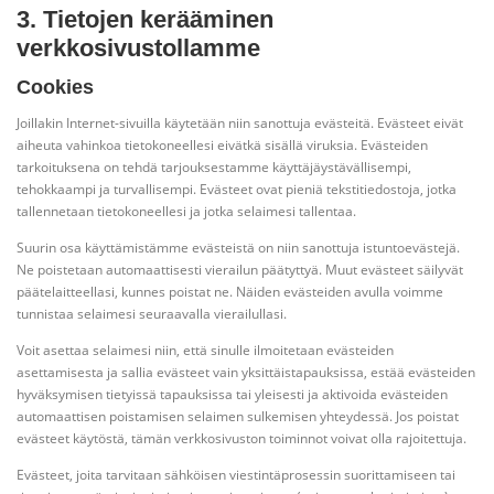
3. Tietojen kerääminen
verkkosivustollamme
Cookies
Joillakin Internet-sivuilla käytetään niin sanottuja evästeitä. Evästeet eivät
aiheuta vahinkoa tietokoneellesi eivätkä sisällä viruksia. Evästeiden
tarkoituksena on tehdä tarjouksestamme käyttäjäystävällisempi,
tehokkaampi ja turvallisempi. Evästeet ovat pieniä tekstitiedostoja, jotka
tallennetaan tietokoneellesi ja jotka selaimesi tallentaa.
Suurin osa käyttämistämme evästeistä on niin sanottuja istuntoevästejä.
Ne poistetaan automaattisesti vierailun päätyttyä. Muut evästeet säilyvät
päätelaitteellasi, kunnes poistat ne. Näiden evästeiden avulla voimme
tunnistaa selaimesi seuraavalla vierailullasi.
Voit asettaa selaimesi niin, että sinulle ilmoitetaan evästeiden
asettamisesta ja sallia evästeet vain yksittäistapauksissa, estää evästeiden
hyväksymisen tietyissä tapauksissa tai yleisesti ja aktivoida evästeiden
automaattisen poistamisen selaimen sulkemisen yhteydessä. Jos poistat
evästeet käytöstä, tämän verkkosivuston toiminnot voivat olla rajoitettuja.
Evästeet, joita tarvitaan sähköisen viestintäprosessin suorittamiseen tai