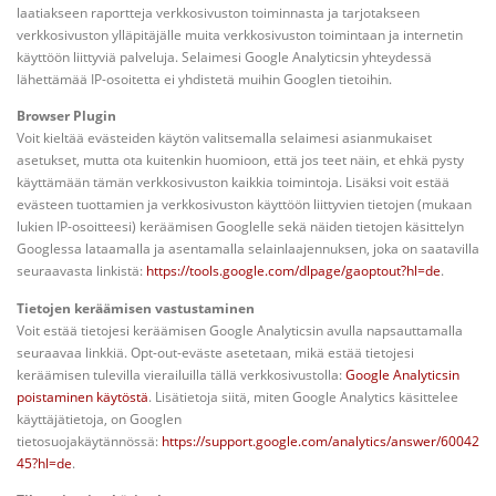
laatiakseen raportteja verkkosivuston toiminnasta ja tarjotakseen
verkkosivuston ylläpitäjälle muita verkkosivuston toimintaan ja internetin
käyttöön liittyviä palveluja. Selaimesi Google Analyticsin yhteydessä
lähettämää IP-osoitetta ei yhdistetä muihin Googlen tietoihin.
Browser Plugin
Voit kieltää evästeiden käytön valitsemalla selaimesi asianmukaiset
asetukset, mutta ota kuitenkin huomioon, että jos teet näin, et ehkä pysty
käyttämään tämän verkkosivuston kaikkia toimintoja. Lisäksi voit estää
evästeen tuottamien ja verkkosivuston käyttöön liittyvien tietojen (mukaan
lukien IP-osoitteesi) keräämisen Googlelle sekä näiden tietojen käsittelyn
Googlessa lataamalla ja asentamalla selainlaajennuksen, joka on saatavilla
seuraavasta linkistä:
https://tools.google.com/dlpage/gaoptout?hl=de
.
Tietojen keräämisen vastustaminen
Voit estää tietojesi keräämisen Google Analyticsin avulla napsauttamalla
seuraavaa linkkiä. Opt-out-eväste asetetaan, mikä estää tietojesi
keräämisen tulevilla vierailuilla tällä verkkosivustolla:
Google Analyticsin
poistaminen käytöstä
. Lisätietoja siitä, miten Google Analytics käsittelee
käyttäjätietoja, on Googlen
tietosuojakäytännössä:
https://support.google.com/analytics/answer/60042
45?hl=de
.