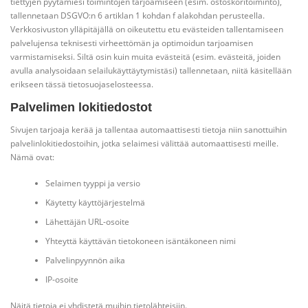
tiettyjen pyytämiesi toimintojen tarjoamiseen (esim. ostoskoritoiminto),
tallennetaan DSGVO:n 6 artiklan 1 kohdan f alakohdan perusteella.
Verkkosivuston ylläpitäjällä on oikeutettu etu evästeiden tallentamiseen
palvelujensa teknisesti virheettömän ja optimoidun tarjoamisen
varmistamiseksi. Siltä osin kuin muita evästeitä (esim. evästeitä, joiden
avulla analysoidaan selailukäyttäytymistäsi) tallennetaan, niitä käsitellään
erikseen tässä tietosuojaselosteessa.
Palvelimen lokitiedostot
Sivujen tarjoaja kerää ja tallentaa automaattisesti tietoja niin sanottuihin
palvelinlokitiedostoihin, jotka selaimesi välittää automaattisesti meille.
Nämä ovat:
Selaimen tyyppi ja versio
Käytetty käyttöjärjestelmä
Lähettäjän URL-osoite
Yhteyttä käyttävän tietokoneen isäntäkoneen nimi
Palvelinpyynnön aika
IP-osoite
Näitä tietoja ei yhdistetä muihin tietolähteisiin.