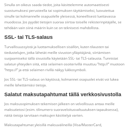
Sinulla on oikeus saada tiedot, joita käsittelemme automaattisesti
suostumuksesi perusteella tai sopimuksen täyttämiseksi, luovutettua
sinulle tai kolmannelle osapuolelle yleisessä, koneellisesti luettavassa
muodossa. Jos pyydät tietojen suoraa siirtoa toiselle rekisterinpitäjälle, se
tehdään vain siinä määrin kuin se on teknisesti mahdollista.
SSL- tai TLS-salaus
Turvallisuussyistä ja luottamuksellisen sisällön, kuten tilausten tai
tiedustelujen, jotka lähetät meille sivuston ylläpitäjänä, siirtämisen
suojaamiseksi tällä sivustolla käytetään SSL- tai TLS-salausta. Tunnistat
salatun yhteyden siitä, että selaimen osoiterivillä muuttuu ”http://” muotoon
”https://” ja että selaimen rivillä näkyy lukkosymboli.
Jos SSL- tai TLS-salaus on käytössä, kolmannet osapuolet eivät voi lukea
meille lähettämiäsi tietoja.
Salatut maksutapahtumat tällä verkkosivustolla
Jos maksusopimuksen tekemisen jälkeen on velvollisuus antaa meille
maksutietosi (esim. tilinumero suoraveloitusvaltuutuksen tapauksessa),
näitä tietoja tarvitaan maksujen käsittelyä varten.
Maksutapahtumat yleisillä maksuvälineillä (Visa/MasterCard,