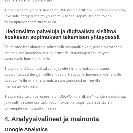
esimerkiksi mainostarkoituksiin.
Tietojenkäsittelyn perusteena on DSGVO:n 6 artiklan 1 kohdan b alakohta,
joka sallii tietojen käsittelyn sopimuksen tai sopimusta edeltävien
toimenpiteiden toteuttamiseksi.
Tiedonsiirto palveluja ja digitaalista sisältöä
koskevan sopimuksen tekemisen yhteydessä
Välitämme henkilötietoja kolmansille osapuolille vain, jos se on tarpeen
sopimuksen käsittelyä varten, esimerkiksi maksujen käsittelystä
vastaavalle luottolaitokselle.
Tietoja ei enää välitetä tai vain, jos olet nimenomaisesti antanut
suostumuksesi tietojen välittämiseen. Tietojasi ei luovuteta kolmansille
osapuolille ilman nimenomaista suostumustasi esimerkiksi
mainostarkoituksiin.
Tietojenkäsittelyn perusteena on DSGVO:n 6 artiklan 1 kohdan b alakohta,
joka sallii tietojen käsittelyn sopimuksen tai sopimusta edeltävien
toimenpiteiden toteuttamiseksi.
4. Analyysivälineet ja mainonta
Google Analytics