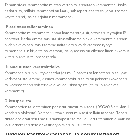
Tämän sivun kommenttitoimintoa varten tallennetaan kommenttisi lisäksi
tiedot siitä, milloin kommentti on luotu, sähköpostiosoitteesi ja valitsemasi
käyttäjänimi, jos et kirjoita nimettömänä.
IP-osoitteen tallentaminen
Kommenttitoimintomme tallentaa kommentteja kirjoittavien käyttäjien IP-
osoitteet. Koska emme tarkista sivustollamme olevia kommentteja ennen
niiden aktivointia, tarvitsemme näitä tietoja voidaksemme ryhtyä
toimenpiteisiin kirjoittajaa vastaan, jos kyseessä on oikeudellinen rikkomus,
kuten loukkaus tai propaganda.
Huomautusten varastointiaika
Kommentit ja niihin liittyvät tiedot (esim. IP-osoite) tallennetaan ja säilyvät
verkkosivustollamme, kunnes kommentoitu sisältö on poistettu kokonaan
tai kommentit on poistettava oikeudellisista syistä (esim. loukkaavat
kommentit).
Oikeusperusta
Kommenttien tallentaminen perustuu suostumukseesi (DSGVO 6 artiklan 1
kohdan a alakohta). Voit peruuttaa suostumuksesi milloin tahansa. Tähän
riittää epävirallinen ilmoitus sähköpostitse meille. Peruuttaminen ei vaikuta
jo suoritettujen tietojenkäsittelytoimien laillisuuteen.
Tietojen käsittely (asiakas- ja sopimustiedot)