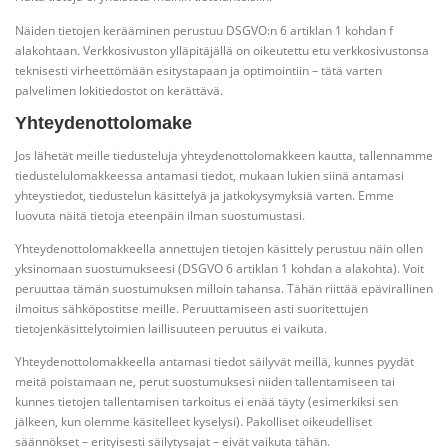
Näiden tietojen kerääminen perustuu DSGVO:n 6 artiklan 1 kohdan f
alakohtaan. Verkkosivuston ylläpitäjällä on oikeutettu etu verkkosivustonsa
teknisesti virheettömään esitystapaan ja optimointiin – tätä varten
palvelimen lokitiedostot on kerättävä.
Yhteydenottolomake
Jos lähetät meille tiedusteluja yhteydenottolomakkeen kautta, tallennamme
tiedustelulomakkeessa antamasi tiedot, mukaan lukien siinä antamasi
yhteystiedot, tiedustelun käsittelyä ja jatkokysymyksiä varten. Emme
luovuta näitä tietoja eteenpäin ilman suostumustasi.
Yhteydenottolomakkeella annettujen tietojen käsittely perustuu näin ollen
yksinomaan suostumukseesi (DSGVO 6 artiklan 1 kohdan a alakohta). Voit
peruuttaa tämän suostumuksen milloin tahansa. Tähän riittää epävirallinen
ilmoitus sähköpostitse meille. Peruuttamiseen asti suoritettujen
tietojenkäsittelytoimien laillisuuteen peruutus ei vaikuta.
Yhteydenottolomakkeella antamasi tiedot säilyvät meillä, kunnes pyydät
meitä poistamaan ne, perut suostumuksesi niiden tallentamiseen tai
kunnes tietojen tallentamisen tarkoitus ei enää täyty (esimerkiksi sen
jälkeen, kun olemme käsitelleet kyselysi). Pakolliset oikeudelliset
säännökset – erityisesti säilytysajat – eivät vaikuta tähän.