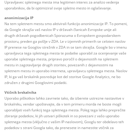
Upravljavec spletnega mesta ima legitimen interes za analizo vedenja
uporabnikov, da bi optimiziral svoje spletno mesto in oglaševanje.
anonimizacija IP
Na tem spletnem mestu smo aktivirali funkcijo anonimizacije IP. To pomeni,
da Google skrajša vaš naslov IP v državah članicah Evropske unije ali
drugih državah pogodbenicah Sporazuma o Evropskem gospodarskem
prostoru, preden ga pošlje v ZDA. Le v izjemnih primerih se celoten naslov
IP prenese na Googlov strežnik v ZDA in se tam skrajša. Google bo v imenu
upravljavca tega spletnega mesta te podatke uporabil za ocenjevanje vaše
uporabe spletnega mesta, pripravo poročil o dejavnostih na spletnem
mestu in zagotavljanje drugih storitev, povezanih z dejavnostmi na
spletnem mestu in uporabo interneta, upravljavcu spletnega mesta. Naslov
IP, ki ga vaš brskalnik posreduje kot del storitve Google Analytics, ne bo
združen z drugimi Googlovimi podatki.
Vtičnik brskalnika
Uporabo piškotkov lahko zavrnete tako, da izberete ustrezne nastavitve v
brskalniku, vendar upoštevajte, da v tem primeru morda ne boste mogli
uporabljati vseh funkcij tega spletnega mesta. Poleg tega lahko preprečite
zbiranje podatkov, ki jih ustvari piškotek in so povezani z vašo uporabo
spletnega mesta (vključno z vašim IP-naslovom), Googlu ter obdelavo teh
podatkov s strani Googla tako, da prenesete in namestite vtičnik za