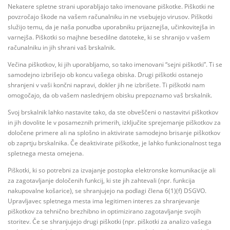
Nekatere spletne strani uporabljajo tako imenovane piškotke. Piškotki ne
povzročajo škode na vašem računalniku in ne vsebujejo virusov. Piškotki
služijo temu, da je naša ponudba uporabniku prijaznejša, učinkovitejša in
varnejša. Piškotki so majhne besedilne datoteke, ki se shranijo v vašem
računalniku in jih shrani vaš brskalnik.
Večina piškotkov, ki jih uporabljamo, so tako imenovani “sejni piškotki”. Ti se
samodejno izbrišejo ob koncu vašega obiska. Drugi piškotki ostanejo
shranjeni v vaši končni napravi, dokler jih ne izbrišete. Ti piškotki nam
omogočajo, da ob vašem naslednjem obisku prepoznamo vaš brskalnik.
Svoj brskalnik lahko nastavite tako, da ste obveščeni o nastavitvi piškotkov
in jih dovolite le v posameznih primerih, izključite sprejemanje piškotkov za
določene primere ali na splošno in aktivirate samodejno brisanje piškotkov
ob zaprtju brskalnika. Če deaktivirate piškotke, je lahko funkcionalnost tega
spletnega mesta omejena.
Piškotki, ki so potrebni za izvajanje postopka elektronske komunikacije ali
za zagotavljanje določenih funkcij, ki ste jih zahtevali (npr. funkcija
nakupovalne košarice), se shranjujejo na podlagi člena 6(1)(f) DSGVO.
Upravljavec spletnega mesta ima legitimen interes za shranjevanje
piškotkov za tehnično brezhibno in optimizirano zagotavljanje svojih
storitev. Če se shranjujejo drugi piškotki (npr. piškotki za analizo vašega