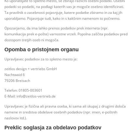
Ko uporabljate to spletno mesto, se zbirajo različni osebni podatki. Osebni
podatki so podatki, na podlagi katerih vas je mogoče osebno identificirati.
Ta pravilnik o zasebnosti pojasnjuje, katere podatke zbiramo in za kaj jih
uporabljamo. Pojasnjuje tudi, kako in s kakšnim namenom to počnemo.
Opozarjamo, da ima lahko prenos podatkov prek interneta (npr.
komunikacija prek e-pošte) varnostne vrzeli. Popolna zaščita podatkov pred
dostopom tretjih oseb ni mogoča.
Opomba o pristojnem organu
Upravljavec podatkov za to spletno mesto je:
zeitlos design + vertriebs GmbH
Nachtwaid 6
79206 Breisach
Telefon: 01805-003601
E-Mail: info@zeitlos-vertrieb.de
Upravljavec je fizična ali pravna oseba, ki sama ali skupaj z drugimi določa
namene in sredstva obdelave osebnih podatkov (npr. imen, e-poštnih
naslovov itd.).
Preklic soglasja za obdelavo podatkov