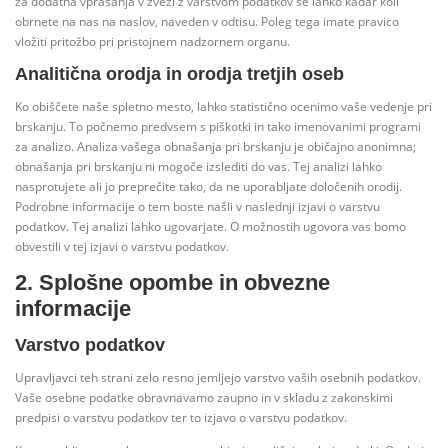
za dodatna vprašanja v zvezi z varstvom podatkov se lahko kadar koli
obrnete na nas na naslov, naveden v odtisu. Poleg tega imate pravico
vložiti pritožbo pri pristojnem nadzornem organu.
Analitična orodja in orodja tretjih oseb
Ko obiščete naše spletno mesto, lahko statistično ocenimo vaše vedenje pri
brskanju. To počnemo predvsem s piškotki in tako imenovanimi programi
za analizo. Analiza vašega obnašanja pri brskanju je običajno anonimna;
obnašanja pri brskanju ni mogoče izslediti do vas. Tej analizi lahko
nasprotujete ali jo preprečite tako, da ne uporabljate določenih orodij.
Podrobne informacije o tem boste našli v naslednji izjavi o varstvu
podatkov. Tej analizi lahko ugovarjate. O možnostih ugovora vas bomo
obvestili v tej izjavi o varstvu podatkov.
2. Splošne opombe in obvezne
informacije
Varstvo podatkov
Upravljavci teh strani zelo resno jemljejo varstvo vaših osebnih podatkov.
Vaše osebne podatke obravnavamo zaupno in v skladu z zakonskimi
predpisi o varstvu podatkov ter to izjavo o varstvu podatkov.