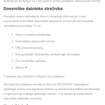
vedenja pri brskanju), so v tej izjavi o varstvu podatkov obravnavani ločeno.
Dnevniške datoteke strežnika
Ponudnik strani samodejno zbira in shranjuje informacije v tako
imenovanih strežniških dnevniških datotekah, ki nam jih vaš brskalnik
samodejno posreduje. To so:
Vrsta in različica brskalnika
Uporabljeni operacijski sistem
URL preusmerjevalca
Ime gostitelja računalnika, do katerega dostopate
Čas strežniške zahteve
Naslov IP
Ti podatki niso združeni z drugimi viri podatkov.
Zbiranje teh podatkov temelji na členu 6(1)(f) DSGVO. Upravljavec
spletnega mesta ima legitimen interes za tehnično brezhibno predstavitev
in optimizacijo svojega spletnega mesta – v ta namen je treba zbirati
dnevniške datoteke strežnika.