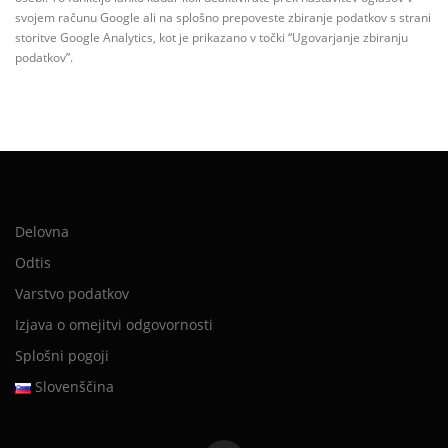
svojem računu Google ali na splošno prepoveste zbiranje podatkov s strani
storitve Google Analytics, kot je prikazano v točki “Ugovarjanje zbiranju
podatkov”.
Delovna
Odtis
Varstvo podatkov
Izjava o omejitvi odgovornosti
Splošni pogoji
Slovenščina