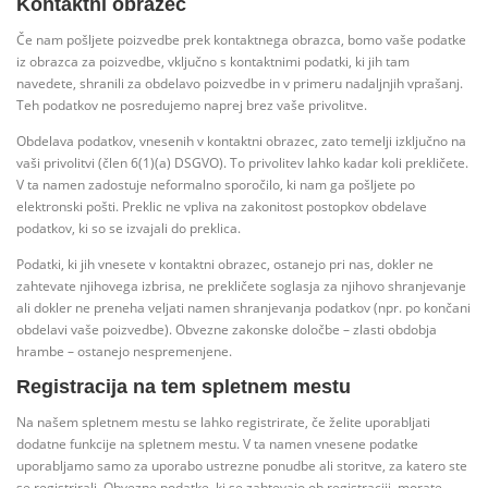
Kontaktni obrazec
Če nam pošljete poizvedbe prek kontaktnega obrazca, bomo vaše podatke
iz obrazca za poizvedbe, vključno s kontaktnimi podatki, ki jih tam
navedete, shranili za obdelavo poizvedbe in v primeru nadaljnjih vprašanj.
Teh podatkov ne posredujemo naprej brez vaše privolitve.
Obdelava podatkov, vnesenih v kontaktni obrazec, zato temelji izključno na
vaši privolitvi (člen 6(1)(a) DSGVO). To privolitev lahko kadar koli prekličete.
V ta namen zadostuje neformalno sporočilo, ki nam ga pošljete po
elektronski pošti. Preklic ne vpliva na zakonitost postopkov obdelave
podatkov, ki so se izvajali do preklica.
Podatki, ki jih vnesete v kontaktni obrazec, ostanejo pri nas, dokler ne
zahtevate njihovega izbrisa, ne prekličete soglasja za njihovo shranjevanje
ali dokler ne preneha veljati namen shranjevanja podatkov (npr. po končani
obdelavi vaše poizvedbe). Obvezne zakonske določbe – zlasti obdobja
hrambe – ostanejo nespremenjene.
Registracija na tem spletnem mestu
Na našem spletnem mestu se lahko registrirate, če želite uporabljati
dodatne funkcije na spletnem mestu. V ta namen vnesene podatke
uporabljamo samo za uporabo ustrezne ponudbe ali storitve, za katero ste
se registrirali. Obvezne podatke, ki se zahtevajo ob registraciji, morate