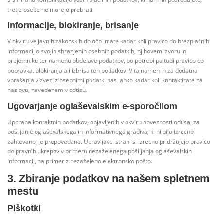
tretje osebe ne morejo prebrati.
Informacije, blokiranje, brisanje
V okviru veljavnih zakonskih določb imate kadar koli pravico do brezplačnih
informacij o svojih shranjenih osebnih podatkih, njihovem izvoru in
prejemniku ter namenu obdelave podatkov, po potrebi pa tudi pravico do
popravka, blokiranja ali izbrisa teh podatkov. V ta namen in za dodatna
vprašanja v zvezi z osebnimi podatki nas lahko kadar koli kontaktirate na
naslovu, navedenem v odtisu.
Ugovarjanje oglaševalskim e-sporočilom
Uporaba kontaktnih podatkov, objavljenih v okviru obveznosti odtisa, za
pošiljanje oglaševalskega in informativnega gradiva, ki ni bilo izrecno
zahtevano, je prepovedana. Upravljavci strani si izrecno pridržujejo pravico
do pravnih ukrepov v primeru nezaželenega pošiljanja oglaševalskih
informacij, na primer z nezaželeno elektronsko pošto.
3. Zbiranje podatkov na našem spletnem
mestu
Piškotki