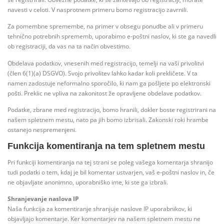
navesti v celoti. V nasprotnem primeru bomo registracijo zavrnili.
Za pomembne spremembe, na primer v obsegu ponudbe ali v primeru
tehnično potrebnih sprememb, uporabimo e-poštni naslov, ki ste ga navedli
ob registraciji, da vas na ta način obvestimo.
Obdelava podatkov, vnesenih med registracijo, temelji na vaši privolitvi
(člen 6(1)(a) DSGVO). Svojo privolitev lahko kadar koli prekličete. V ta
namen zadostuje neformalno sporočilo, ki nam ga pošljete po elektronski
pošti. Preklic ne vpliva na zakonitost že opravljene obdelave podatkov.
Podatke, zbrane med registracijo, bomo hranili, dokler boste registrirani na
našem spletnem mestu, nato pa jih bomo izbrisali. Zakonski roki hrambe
ostanejo nespremenjeni.
Funkcija komentiranja na tem spletnem mestu
Pri funkciji komentiranja na tej strani se poleg vašega komentarja shranijo
tudi podatki o tem, kdaj je bil komentar ustvarjen, vaš e-poštni naslov in, če
ne objavljate anonimno, uporabniško ime, ki ste ga izbrali.
Shranjevanje naslova IP
Naša funkcija za komentiranje shranjuje naslove IP uporabnikov, ki
objavljajo komentarje. Ker komentarjev na našem spletnem mestu ne