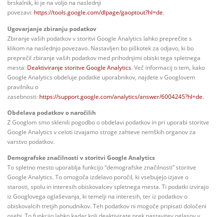
brskalnik, ki je na voljo na naslednji
povezavi:
https://tools.google.com/dlpage/gaoptout?hl=de
.
Ugovarjanje zbiranju podatkov
Zbiranje vaših podatkov v storitvi Google Analytics lahko preprečite s
klikom na naslednjo povezavo. Nastavljen bo piškotek za odjavo, ki bo
preprečil zbiranje vaših podatkov med prihodnjimi obiski tega spletnega
mesta:
Deaktiviranje storitve Google Analytics
. Več informacij o tem, kako
Google Analytics obdeluje podatke uporabnikov, najdete v Googlovem
pravilniku o
zasebnosti:
https://support.google.com/analytics/answer/6004245?hl=de
.
Obdelava podatkov o naročilih
Z Googlom smo sklenili pogodbo o obdelavi podatkov in pri uporabi storitve
Google Analytics v celoti izvajamo stroge zahteve nemških organov za
varstvo podatkov.
Demografske značilnosti v storitvi Google Analytics
To spletno mesto uporablja funkcijo “demografske značilnosti” storitve
Google Analytics. To omogoča izdelavo poročil, ki vsebujejo izjave o
starosti, spolu in interesih obiskovalcev spletnega mesta. Ti podatki izvirajo
iz Googlovega oglaševanja, ki temelji na interesih, ter iz podatkov o
obiskovalcih tretjih ponudnikov. Teh podatkov ni mogoče pripisati določeni
osebi. To funkcijo lahko kadar koli deaktivirate prek nastavitev oglasov v