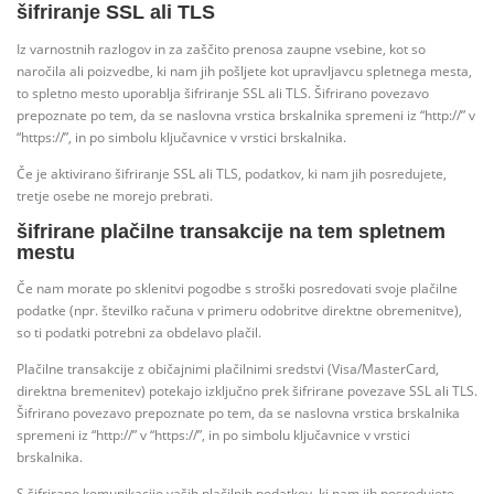
šifriranje SSL ali TLS
Iz varnostnih razlogov in za zaščito prenosa zaupne vsebine, kot so
naročila ali poizvedbe, ki nam jih pošljete kot upravljavcu spletnega mesta,
to spletno mesto uporablja šifriranje SSL ali TLS. Šifrirano povezavo
prepoznate po tem, da se naslovna vrstica brskalnika spremeni iz “http://” v
“https://”, in po simbolu ključavnice v vrstici brskalnika.
Če je aktivirano šifriranje SSL ali TLS, podatkov, ki nam jih posredujete,
tretje osebe ne morejo prebrati.
šifrirane plačilne transakcije na tem spletnem
mestu
Če nam morate po sklenitvi pogodbe s stroški posredovati svoje plačilne
podatke (npr. številko računa v primeru odobritve direktne obremenitve),
so ti podatki potrebni za obdelavo plačil.
Plačilne transakcije z običajnimi plačilnimi sredstvi (Visa/MasterCard,
direktna bremenitev) potekajo izključno prek šifrirane povezave SSL ali TLS.
Šifrirano povezavo prepoznate po tem, da se naslovna vrstica brskalnika
spremeni iz “http://” v “https://”, in po simbolu ključavnice v vrstici
brskalnika.
S šifrirano komunikacijo vaših plačilnih podatkov, ki nam jih posredujete,