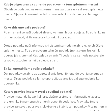
Kdo je odgovoren za zbiranje podatkov na tem spletnem mestu?
Obdelavo podatkov na tem spletnem mestu izvaja upravljavec spletnega
mesta. Njegovi kontaktni podatki so navedeni v odtisu tega spletnega
mesta.
Kako zbiramo vaše podatke?
Po eni strani so vaši podatki zbrani, ko nam jih posredujete. To so lahko na
primer podatki, ki jih vnesete v kontaktni obrazec.
Druge podatke naši informacijski sistemi samodejno zbirajo, ko obiščete
spletno mesto. To so predvsem tehnični podatki (npr. spletni brskalnik,
operacijski sistem ali čas ogleda strani). Ti podatki se samodejno zberejo
takoj, ko vstopite na našo spletno stran.
Za kaj uporabljamo vaše podatke?
Del podatkov se zbira za zagotavljanje brezhibnega delovanja spletnega
mesta. Drugi podatki se lahko uporabijo za analizo vašega vedenja kot
uporabnika.
Katere pravice imate v zvezi s svojimi podatki?
Pravico imate, da kadar koli brezplačno prejmete informacije o izvoru,
prejemniku in namenu shranjenih osebnih podatkov. Prav tako imate
pravico zahtevati popravek, blokiranje ali izbris teh podatkov. V ta namen in