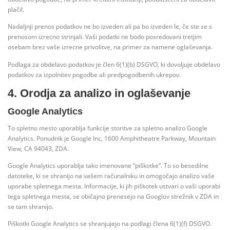
plačil.
Nadaljnji prenos podatkov ne bo izveden ali pa bo izveden le, če ste se s
prenosom izrecno strinjali. Vaši podatki ne bodo posredovani tretjim
osebam brez vaše izrecne privolitve, na primer za namene oglaševanja.
Podlaga za obdelavo podatkov je člen 6(1)(b) DSGVO, ki dovoljuje obdelavo
podatkov za izpolnitev pogodbe ali predpogodbenih ukrepov.
4. Orodja za analizo in oglaševanje
Google Analytics
To spletno mesto uporablja funkcije storitve za spletno analizo Google
Analytics. Ponudnik je Google Inc, 1600 Amphitheatre Parkway, Mountain
View, CA 94043, ZDA.
Google Analytics uporablja tako imenovane “piškotke”. To so besedilne
datoteke, ki se shranijo na vašem računalniku in omogočajo analizo vaše
uporabe spletnega mesta. Informacije, ki jih piškotek ustvari o vaši uporabi
tega spletnega mesta, se običajno prenesejo na Googlov strežnik v ZDA in
se tam shranijo.
Piškotki Google Analytics se shranjujejo na podlagi člena 6(1)(f) DSGVO.