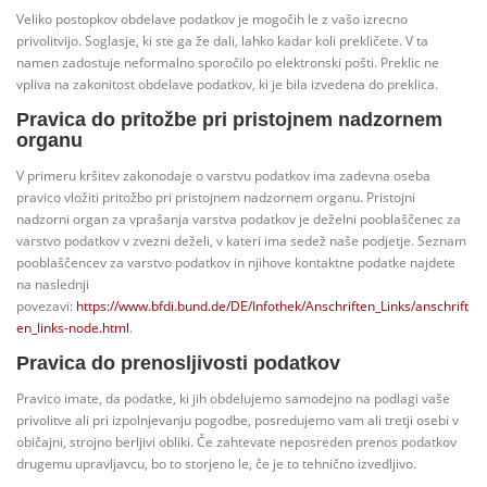
Veliko postopkov obdelave podatkov je mogočih le z vašo izrecno
privolitvijo. Soglasje, ki ste ga že dali, lahko kadar koli prekličete. V ta
namen zadostuje neformalno sporočilo po elektronski pošti. Preklic ne
vpliva na zakonitost obdelave podatkov, ki je bila izvedena do preklica.
Pravica do pritožbe pri pristojnem nadzornem
organu
V primeru kršitev zakonodaje o varstvu podatkov ima zadevna oseba
pravico vložiti pritožbo pri pristojnem nadzornem organu. Pristojni
nadzorni organ za vprašanja varstva podatkov je deželni pooblaščenec za
varstvo podatkov v zvezni deželi, v kateri ima sedež naše podjetje. Seznam
pooblaščencev za varstvo podatkov in njihove kontaktne podatke najdete
na naslednji
povezavi:
https://www.bfdi.bund.de/DE/Infothek/Anschriften_Links/anschrift
en_links-node.html
.
Pravica do prenosljivosti podatkov
Pravico imate, da podatke, ki jih obdelujemo samodejno na podlagi vaše
privolitve ali pri izpolnjevanju pogodbe, posredujemo vam ali tretji osebi v
običajni, strojno berljivi obliki. Če zahtevate neposreden prenos podatkov
drugemu upravljavcu, bo to storjeno le, če je to tehnično izvedljivo.