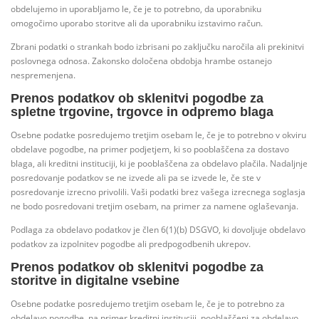
obdelujemo in uporabljamo le, če je to potrebno, da uporabniku
omogočimo uporabo storitve ali da uporabniku izstavimo račun.
Zbrani podatki o strankah bodo izbrisani po zaključku naročila ali prekinitvi
poslovnega odnosa. Zakonsko določena obdobja hrambe ostanejo
nespremenjena.
Prenos podatkov ob sklenitvi pogodbe za
spletne trgovine, trgovce in odpremo blaga
Osebne podatke posredujemo tretjim osebam le, če je to potrebno v okviru
obdelave pogodbe, na primer podjetjem, ki so pooblaščena za dostavo
blaga, ali kreditni instituciji, ki je pooblaščena za obdelavo plačila. Nadaljnje
posredovanje podatkov se ne izvede ali pa se izvede le, če ste v
posredovanje izrecno privolili. Vaši podatki brez vašega izrecnega soglasja
ne bodo posredovani tretjim osebam, na primer za namene oglaševanja.
Podlaga za obdelavo podatkov je člen 6(1)(b) DSGVO, ki dovoljuje obdelavo
podatkov za izpolnitev pogodbe ali predpogodbenih ukrepov.
Prenos podatkov ob sklenitvi pogodbe za
storitve in digitalne vsebine
Osebne podatke posredujemo tretjim osebam le, če je to potrebno za
obdelavo pogodbe, na primer kreditni instituciji, pooblaščeni za obdelavo