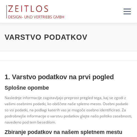
Preskoči
na
Meni
vsebino
ZNAČILNOSTI
O NAS
STORITVE
VARSTVO PODATKOV
SISTEM PRITOŽB
TRGOVINA
PIŠITE NA
1. Varstvo podatkov na prvi pogled
DELOVNA
Splošne opombe
Naslednje informacije zagotavljajo preprost pregled tega, kaj se zgodi z
vašimi osebnimi podatki, ko obiščete naše spletno mesto. Osebni podatki
so vsi podatki, na podlagi katerih vas je mogoče osebno identificirati. Za
podrobnejše informacije o varstvu podatkov glejte našo politiko zasebnosti,
navedeno pod tem besedilom.
Zbiranje podatkov na našem spletnem mestu