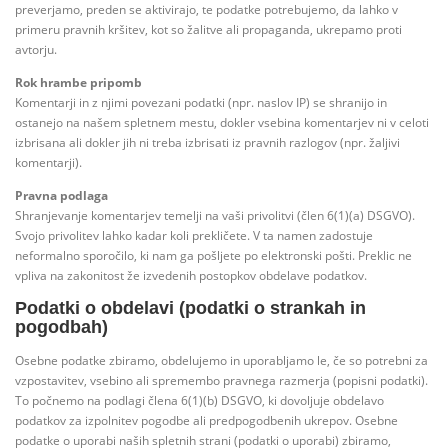
preverjamo, preden se aktivirajo, te podatke potrebujemo, da lahko v
primeru pravnih kršitev, kot so žalitve ali propaganda, ukrepamo proti
avtorju.
Rok hrambe pripomb
Komentarji in z njimi povezani podatki (npr. naslov IP) se shranijo in
ostanejo na našem spletnem mestu, dokler vsebina komentarjev ni v celoti
izbrisana ali dokler jih ni treba izbrisati iz pravnih razlogov (npr. žaljivi
komentarji).
Pravna podlaga
Shranjevanje komentarjev temelji na vaši privolitvi (člen 6(1)(a) DSGVO).
Svojo privolitev lahko kadar koli prekličete. V ta namen zadostuje
neformalno sporočilo, ki nam ga pošljete po elektronski pošti. Preklic ne
vpliva na zakonitost že izvedenih postopkov obdelave podatkov.
Podatki o obdelavi (podatki o strankah in
pogodbah)
Osebne podatke zbiramo, obdelujemo in uporabljamo le, če so potrebni za
vzpostavitev, vsebino ali spremembo pravnega razmerja (popisni podatki).
To počnemo na podlagi člena 6(1)(b) DSGVO, ki dovoljuje obdelavo
podatkov za izpolnitev pogodbe ali predpogodbenih ukrepov. Osebne
podatke o uporabi naših spletnih strani (podatki o uporabi) zbiramo,