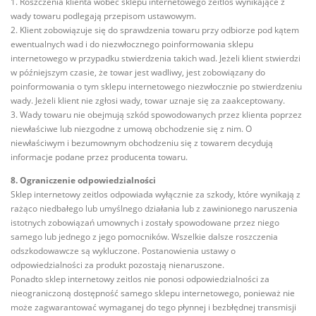
1. Roszczenia klienta wobec sklepu internetowego zeitlos wynikające z
wady towaru podlegają przepisom ustawowym.
2. Klient zobowiązuje się do sprawdzenia towaru przy odbiorze pod kątem
ewentualnych wad i do niezwłocznego poinformowania sklepu
internetowego w przypadku stwierdzenia takich wad. Jeżeli klient stwierdzi
w późniejszym czasie, że towar jest wadliwy, jest zobowiązany do
poinformowania o tym sklepu internetowego niezwłocznie po stwierdzeniu
wady. Jeżeli klient nie zgłosi wady, towar uznaje się za zaakceptowany.
3. Wady towaru nie obejmują szkód spowodowanych przez klienta poprzez
niewłaściwe lub niezgodne z umową obchodzenie się z nim. O
niewłaściwym i bezumownym obchodzeniu się z towarem decydują
informacje podane przez producenta towaru.
8. Ograniczenie odpowiedzialności
Sklep internetowy zeitlos odpowiada wyłącznie za szkody, które wynikają z
rażąco niedbałego lub umyślnego działania lub z zawinionego naruszenia
istotnych zobowiązań umownych i zostały spowodowane przez niego
samego lub jednego z jego pomocników. Wszelkie dalsze roszczenia
odszkodowawcze są wykluczone. Postanowienia ustawy o
odpowiedzialności za produkt pozostają nienaruszone.
Ponadto sklep internetowy zeitlos nie ponosi odpowiedzialności za
nieograniczoną dostępność samego sklepu internetowego, ponieważ nie
może zagwarantować wymaganej do tego płynnej i bezbłędnej transmisji