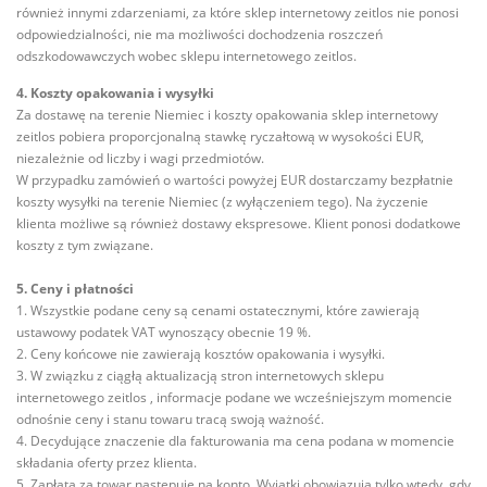
również innymi zdarzeniami, za które sklep internetowy zeitlos nie ponosi
odpowiedzialności, nie ma możliwości dochodzenia roszczeń
odszkodowawczych wobec sklepu internetowego zeitlos.
4. Koszty opakowania i wysyłki
Za dostawę na terenie Niemiec i koszty opakowania sklep internetowy
zeitlos pobiera proporcjonalną stawkę ryczałtową w wysokości EUR,
niezależnie od liczby i wagi przedmiotów.
W przypadku zamówień o wartości powyżej EUR dostarczamy bezpłatnie
koszty wysyłki na terenie Niemiec (z wyłączeniem tego). Na życzenie
klienta możliwe są również dostawy ekspresowe. Klient ponosi dodatkowe
koszty z tym związane.
5. Ceny i płatności
1. Wszystkie podane ceny są cenami ostatecznymi, które zawierają
ustawowy podatek VAT wynoszący obecnie 19 %.
2. Ceny końcowe nie zawierają kosztów opakowania i wysyłki.
3. W związku z ciągłą aktualizacją stron internetowych sklepu
internetowego zeitlos , informacje podane we wcześniejszym momencie
odnośnie ceny i stanu towaru tracą swoją ważność.
4. Decydujące znaczenie dla fakturowania ma cena podana w momencie
składania oferty przez klienta.
5. Zapłata za towar następuje na konto. Wyjątki obowiązują tylko wtedy, gdy