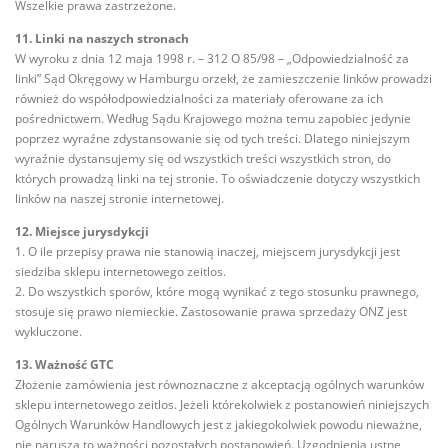
Wszelkie prawa zastrzeżone.
11. Linki na naszych stronach
W wyroku z dnia 12 maja 1998 r. – 312 O 85/98 – „Odpowiedzialność za
linki” Sąd Okręgowy w Hamburgu orzekł, że zamieszczenie linków prowadzi
również do współodpowiedzialności za materiały oferowane za ich
pośrednictwem. Według Sądu Krajowego można temu zapobiec jedynie
poprzez wyraźne zdystansowanie się od tych treści. Dlatego niniejszym
wyraźnie dystansujemy się od wszystkich treści wszystkich stron, do
których prowadzą linki na tej stronie. To oświadczenie dotyczy wszystkich
linków na naszej stronie internetowej.
12. Miejsce jurysdykcji
1. O ile przepisy prawa nie stanowią inaczej, miejscem jurysdykcji jest
siedziba sklepu internetowego zeitlos.
2. Do wszystkich sporów, które mogą wynikać z tego stosunku prawnego,
stosuje się prawo niemieckie. Zastosowanie prawa sprzedaży ONZ jest
wykluczone.
13. Ważność GTC
Złożenie zamówienia jest równoznaczne z akceptacją ogólnych warunków
sklepu internetowego zeitlos. Jeżeli którekolwiek z postanowień niniejszych
Ogólnych Warunków Handlowych jest z jakiegokolwiek powodu nieważne,
nie narusza to ważności pozostałych postanowień. Uzgodnienia ustne