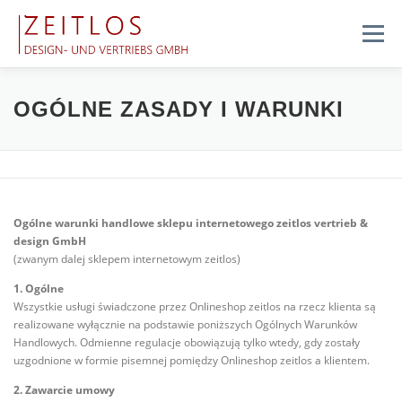
Przejdź
do
Menu
treści
CECHY
O NAS
USŁUGI
SYSTEM SKARG
OGÓLNE ZASADY I WARUNKI
SKLEP
KONTAKT
PRACA
Ogólne warunki handlowe sklepu internetowego zeitlos vertrieb &
design GmbH
(zwanym dalej sklepem internetowym zeitlos)
1. Ogólne
Wszystkie usługi świadczone przez Onlineshop zeitlos na rzecz klienta są
realizowane wyłącznie na podstawie poniższych Ogólnych Warunków
Handlowych. Odmienne regulacje obowiązują tylko wtedy, gdy zostały
uzgodnione w formie pisemnej pomiędzy Onlineshop zeitlos a klientem.
2. Zawarcie umowy