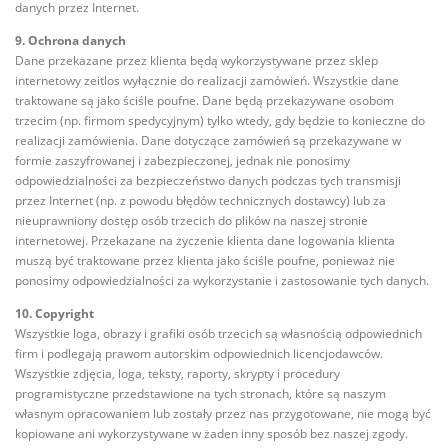
danych przez Internet.
9. Ochrona danych
Dane przekazane przez klienta będą wykorzystywane przez sklep
internetowy zeitlos wyłącznie do realizacji zamówień. Wszystkie dane
traktowane są jako ściśle poufne. Dane będą przekazywane osobom
trzecim (np. firmom spedycyjnym) tylko wtedy, gdy będzie to konieczne do
realizacji zamówienia. Dane dotyczące zamówień są przekazywane w
formie zaszyfrowanej i zabezpieczonej, jednak nie ponosimy
odpowiedzialności za bezpieczeństwo danych podczas tych transmisji
przez Internet (np. z powodu błędów technicznych dostawcy) lub za
nieuprawniony dostęp osób trzecich do plików na naszej stronie
internetowej. Przekazane na życzenie klienta dane logowania klienta
muszą być traktowane przez klienta jako ściśle poufne, ponieważ nie
ponosimy odpowiedzialności za wykorzystanie i zastosowanie tych danych.
10. Copyright
Wszystkie loga, obrazy i grafiki osób trzecich są własnością odpowiednich
firm i podlegają prawom autorskim odpowiednich licencjodawców.
Wszystkie zdjęcia, loga, teksty, raporty, skrypty i procedury
programistyczne przedstawione na tych stronach, które są naszym
własnym opracowaniem lub zostały przez nas przygotowane, nie mogą być
kopiowane ani wykorzystywane w żaden inny sposób bez naszej zgody.