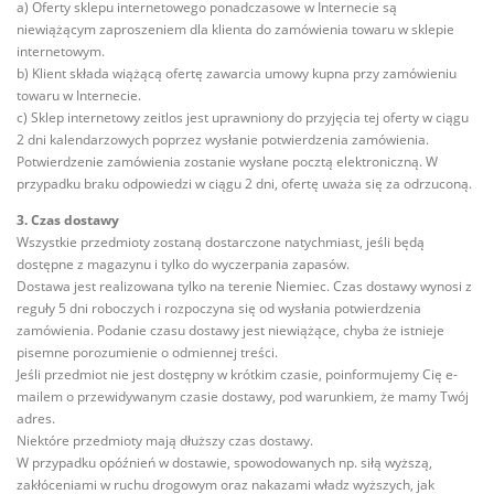
a) Oferty sklepu internetowego ponadczasowe w Internecie są
niewiążącym zaproszeniem dla klienta do zamówienia towaru w sklepie
internetowym.
b) Klient składa wiążącą ofertę zawarcia umowy kupna przy zamówieniu
towaru w Internecie.
c) Sklep internetowy zeitlos jest uprawniony do przyjęcia tej oferty w ciągu
2 dni kalendarzowych poprzez wysłanie potwierdzenia zamówienia.
Potwierdzenie zamówienia zostanie wysłane pocztą elektroniczną. W
przypadku braku odpowiedzi w ciągu 2 dni, ofertę uważa się za odrzuconą.
3. Czas dostawy
Wszystkie przedmioty zostaną dostarczone natychmiast, jeśli będą
dostępne z magazynu i tylko do wyczerpania zapasów.
Dostawa jest realizowana tylko na terenie Niemiec. Czas dostawy wynosi z
reguły 5 dni roboczych i rozpoczyna się od wysłania potwierdzenia
zamówienia. Podanie czasu dostawy jest niewiążące, chyba że istnieje
pisemne porozumienie o odmiennej treści.
Jeśli przedmiot nie jest dostępny w krótkim czasie, poinformujemy Cię e-
mailem o przewidywanym czasie dostawy, pod warunkiem, że mamy Twój
adres.
Niektóre przedmioty mają dłuższy czas dostawy.
W przypadku opóźnień w dostawie, spowodowanych np. siłą wyższą,
zakłóceniami w ruchu drogowym oraz nakazami władz wyższych, jak