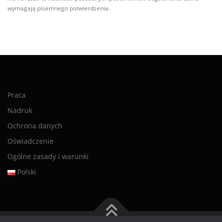
wymagają pisemnego potwierdzenia.
Praca
Nadruk
Ochrona danych
Oświadczenie
Ogólne zasady i warunki
Polski